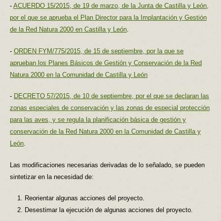
-
ACUERDO 15/2015, de 19 de marzo, de la Junta de Castilla y León,
por el que se aprueba el Plan Director para la Implantación y Gestión
de la Red Natura 2000 en Castilla y León
.
-
ORDEN FYM/775/2015, de 15 de septiembre, por la que se
aprueban los Planes Básicos de Gestión y Conservación de la Red
Natura 2000 en la Comunidad de Castilla y León
-
DECRETO 57/2015, de 10 de septiembre, por el que se declaran las
zonas especiales de conservación y las zonas de especial protección
para las aves, y se regula la planificación básica de gestión y
conservación de la Red Natura 2000 en la Comunidad de Castilla y
León
.
Las modificaciones necesarias derivadas de lo señalado, se pueden
sintetizar en la necesidad de:
Reorientar algunas acciones del proyecto.
Desestimar la ejecución de algunas acciones del proyecto.