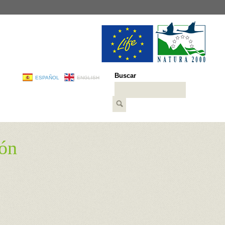
Buscar
ESPAÑOL
ENGLISH
eón