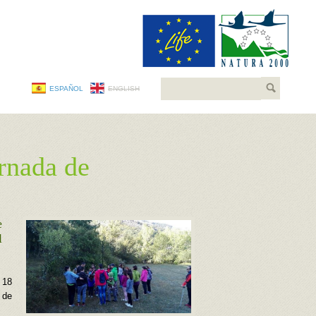
Buscar
ESPAÑOL
ENGLISH
rnada de
e
l
 18
 de