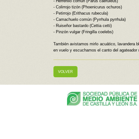
- Herrerillo común (Parus caeruleus)
- Colirrojo tizón (Phoenicurus ochuros)
- Petirrojo (Erithacus rubecula)
- Camachuelo común (Pyrrhula pyrrhula)
- Ruiseñor bastardo (Cettia cetti)
- Pinzón vulgar (Fringilla coelebs)
También avistamos mirlo acuático, lavandera bla
en vuelo y escuchamos el canto del agateador no
VOLVER