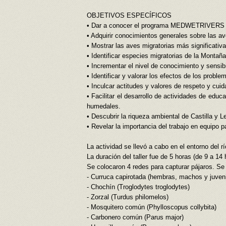
OBJETIVOS ESPECÍFICOS
• Dar a conocer el programa MEDWETRIVERS
• Adquirir conocimientos generales sobre las av
• Mostrar las aves migratorias más significativ
• Identificar especies migratorias de la Montaña
• Incrementar el nivel de conocimiento y sensib
• Identificar y valorar los efectos de los pro
• Inculcar actitudes y valores de respeto y cu
• Facilitar el desarrollo de actividades de edu
humedales.
• Descubrir la riqueza ambiental de Castilla y L
• Revelar la importancia del trabajo en equipo
La actividad se llevó a cabo en el entorno del 
La duración del taller fue de 5 horas (de 9 a 14
Se colocaron 4 redes para capturar pájaros. Se 
- Curruca capirotada (hembras, machos y juvenile
- Chochín (Troglodytes troglodytes)
- Zorzal (Turdus philomelos)
- Mosquitero común (Phylloscopus collybita)
- Carbonero común (Parus major)