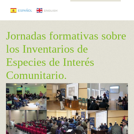
ESPAÑOL
ENGLISH
Jornadas formativas sobre
los Inventarios de
Especies de Interés
Comunitario.