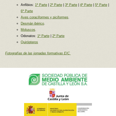
Anfibios:
1ª Parte
|
2ª Parte
|
3ª Parte
|
4ª Parte
|
5ª Parte
|
6ª Parte
Aves coraciformes y piciformes
.
Desmán ibérico
.
Moluscos
.
Odonatos:
1ª Parte
|
2ª Parte
Quirópteros
Fotografías de las jornadas formativas EIC