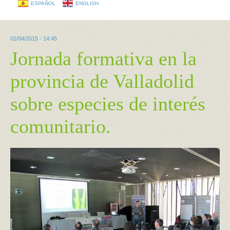
ESPAÑOL
ENGLISH
01/04/2015 - 14:45
Jornada formativa en la
provincia de Valladolid
sobre especies de interés
comunitario.